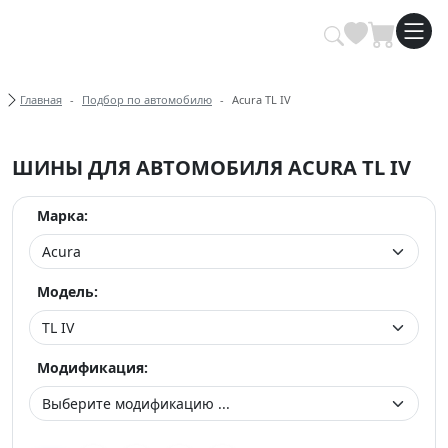
Купить автомобильные шины опт
Хлебные крошки
Главная
Подбор по автомобилю
Acura TL IV
ШИНЫ ДЛЯ АВТОМОБИЛЯ ACURA TL IV
Марка:
Модель:
Модификация: