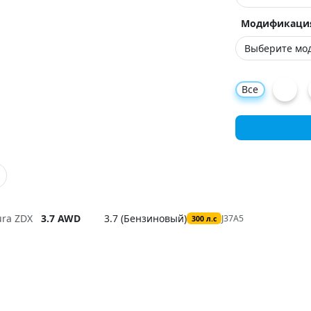
Модификаци
Все
ura ZDX
3.7 AWD
3.7 (Бензиновый)
J37A5
300 л.с