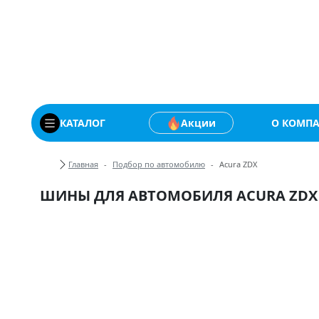
Купить автомобильны
КАТАЛОГ
Акции
О КОМП
Хлебные крошки
Главная
Подбор по автомобилю
Acura ZDX
ШИНЫ ДЛЯ АВТОМОБИЛЯ ACURA ZDX