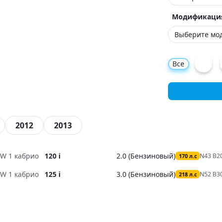
Модификаци
Все
2012
2013
W 1 кабрио
120 i
2.0 (Бензиновый)
N43 B
170 л.с
W 1 кабрио
125 i
3.0 (Бензиновый)
N52 B30
218 л.с