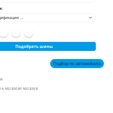
я:
Подобрать шины
Подбор по автомобилю
20A
 A; N52 B30 BF; N52 B30 B