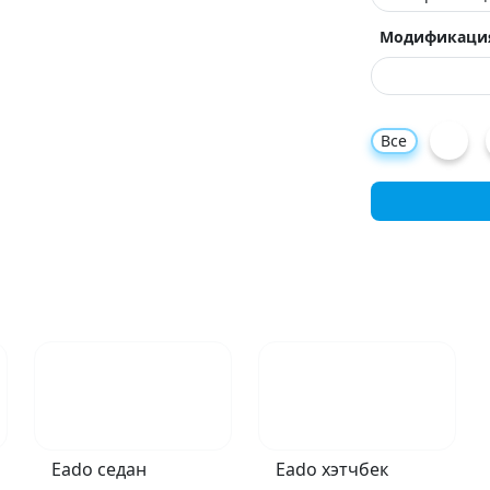
Модификаци
Все
Eado седан
Eado хэтчбек