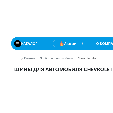
Купить автомобильны
КАТАЛОГ
Акции
О КОМП
Хлебные крошки
Главная
Подбор по автомобилю
Chevrolet MW
ШИНЫ ДЛЯ АВТОМОБИЛЯ CHEVROLE