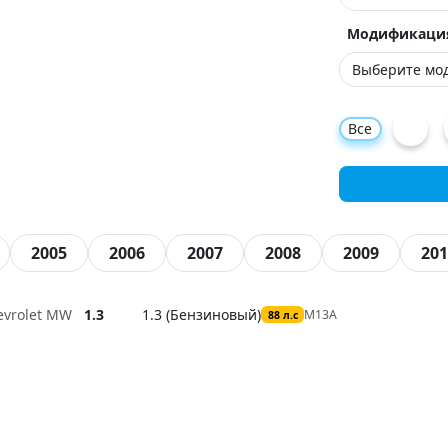
Модификаци
Все
2005
2006
2007
2008
2009
201
evrolet MW
1.3
1.3 (Бензиновый)
M13A
88 л.с