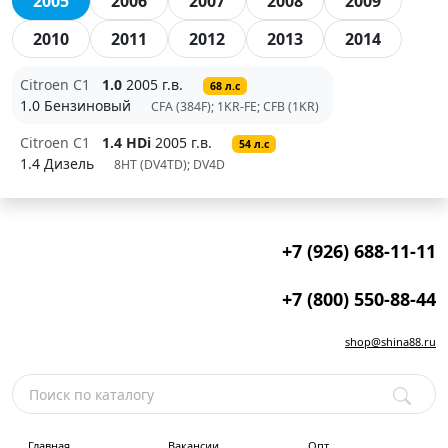
2005
2006
2007
2008
2009
2010
2011
2012
2013
2014
Citroen C1
1.0
2005 г.в.
68 л.с
1.0 Бензиновый
CFA (384F); 1KR-FE; CFB (1KR)
Citroen C1
1.4 HDi
2005 г.в.
54 л.с
1.4 Дизель
8HT (DV4TD); DV4D
+7 (926) 688-11-11
+7 (800) 550-88-44
shop@shina88.ru
Главная
Вакансии
Опт