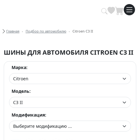
Купить автомобильные шины опт
Хлебные крошки
Главная
Подбор по автомобилю
Citroen C3 II
ШИНЫ ДЛЯ АВТОМОБИЛЯ CITROEN C3 II
Марка:
Модель:
Модификация: