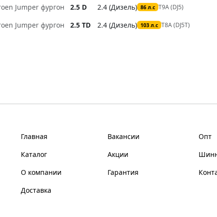
troen Jumper фургон
2.5 D
2.4 (Дизель)
T9A (DJ5)
86 л.с
troen Jumper фургон
2.5 TD
2.4 (Дизель)
T8A (DJ5T)
103 л.с
Главная
Вакансии
Опт
Каталог
Акции
Шинн
О компании
Гарантия
Конт
Доставка