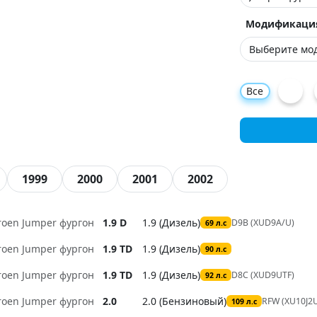
Модификаци
Все
1999
2000
2001
2002
troen Jumper фургон
1.9 D
1.9 (Дизель)
D9B (XUD9A/U)
69 л.с
troen Jumper фургон
1.9 TD
1.9 (Дизель)
90 л.с
troen Jumper фургон
1.9 TD
1.9 (Дизель)
D8C (XUD9UTF)
92 л.с
troen Jumper фургон
2.0
2.0 (Бензиновый)
RFW (XU10J2
109 л.с