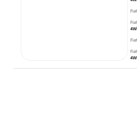
Fia
Fia
4W
Fia
Fia
4W