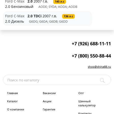
Ford C-Max
2.0
2007 г.в.
145 л.с
2.0 Бензиновый
AODE; SYDA; AODA; AODB
Ford C-Max
2.0 TDCi
2007 г.в.
136 л.с
2.0 Дизель
G6DG; G6DA; G6DB; G6DD
+7 (926) 688-11-11
+7 (800) 550-88-44
shop@shina88.ru
Главная
Вакансии
Опт
Каталог
Акции
Шинный
калькулятор
О компании
Гарантия
Контакты