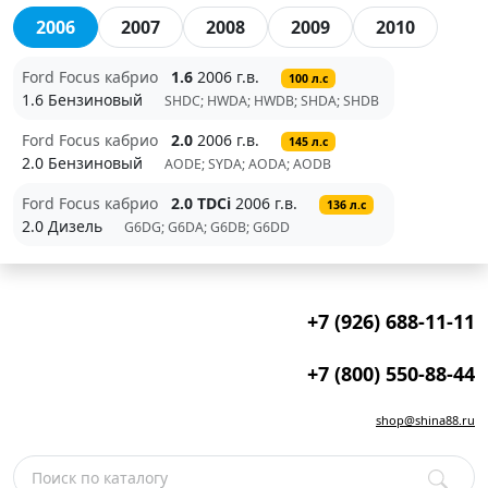
2006
2007
2008
2009
2010
Ford Focus кабрио
1.6
2006 г.в.
100 л.с
1.6 Бензиновый
SHDC; HWDA; HWDB; SHDA; SHDB
Ford Focus кабрио
2.0
2006 г.в.
145 л.с
2.0 Бензиновый
AODE; SYDA; AODA; AODB
Ford Focus кабрио
2.0 TDCi
2006 г.в.
136 л.с
2.0 Дизель
G6DG; G6DA; G6DB; G6DD
+7 (926) 688-11-11
+7 (800) 550-88-44
shop@shina88.ru