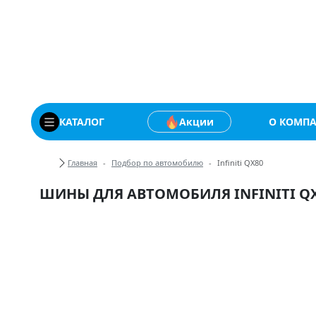
Купить автомобильны
КАТАЛОГ
Акции
О КОМП
Хлебные крошки
Главная
Подбор по автомобилю
Infiniti QX80
ШИНЫ ДЛЯ АВТОМОБИЛЯ INFINITI Q