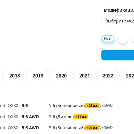
Модификаци
Все
2018
2019
2020
2021
2022
202
initi QX80
5.6
5.6 (Бензиновый)
VK56VD
405 л.с
initi QX80
5.6 AWD
5.6 (Дизель)
441 л.с
initi QX80
5.6 AWD
5.6 (Бензиновый)
VK56VD
400 л.с