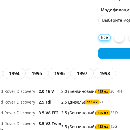
Модификаци
Все
1994
1995
1996
1997
1998
nd Rover Discovery
2.0 16 V
2.0 (Бензиновый)
20 T4H
135 л.с
nd Rover Discovery
2.5 Tdi
2.5 (Дизель)
21 L
113 л.с
nd Rover Discovery
3.5 V8 EFI
3.5 (Бензиновый)
22 D
155 л.с
nd Rover Discovery
3.5 V8 Twin
3.5 (Бензиновый)
15G
133 л.с
rb