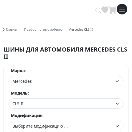
Купить автомобильные шины опт
Хлебные крошки
Главная
Подбор по автомобилю
Mercedes CLS II
ШИНЫ ДЛЯ АВТОМОБИЛЯ MERCEDES CLS
II
Марка:
Модель:
Модификация: