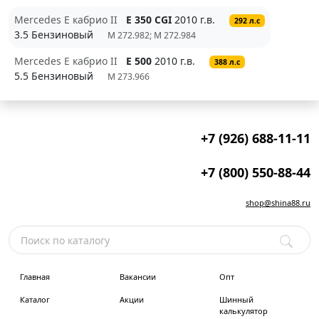
Mercedes E кабрио II
E 350 CGI
2010 г.в.
292 л.с
3.5 Бензиновый
M 272.982; M 272.984
Mercedes E кабрио II
E 500
2010 г.в.
388 л.с
5.5 Бензиновый
M 273.966
+7 (926) 688-11-11
+7 (800) 550-88-44
shop@shina88.ru
Главная
Вакансии
Опт
Каталог
Акции
Шинный
калькулятор