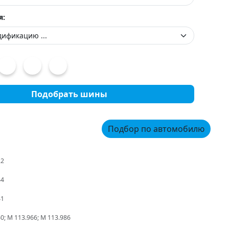
я:
Подобрать шины
Подбор по автомобилю
22
44
41
0; M 113.966; M 113.986