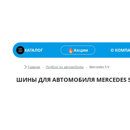
Купить автомобильны
КАТАЛОГ
Акции
О КОМП
Хлебные крошки
Главная
Подбор по автомобилю
Mercedes S V
ШИНЫ ДЛЯ АВТОМОБИЛЯ MERCEDES S