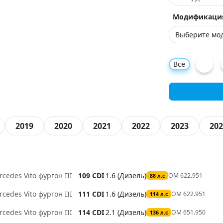
Модификаци
Все
2019
2020
2021
2022
2023
202
cedes Vito фургон III
109 CDI
1.6 (Дизель)
OM 622.951
88 л.с
cedes Vito фургон III
111 CDI
1.6 (Дизель)
OM 622.951
114 л.с
cedes Vito фургон III
114 CDI
2.1 (Дизель)
OM 651.950
136 л.с