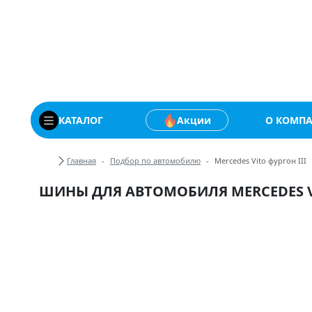
Купить автомобильны
КАТАЛОГ
Акции
О КОМП
Хлебные крошки
Главная
Подбор по автомобилю
Mercedes Vito фургон III
ШИНЫ ДЛЯ АВТОМОБИЛЯ MERCEDES VI