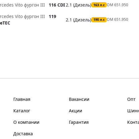
cedes Vito фургон III
116 CDI
2.1 (Дизель)
OM 651.950
163 л.с
cedes Vito фургон III
119
2.1 (Дизель)
OM 651.950
190 л.с
ueTEC
Главная
Вакансии
Опт
Каталог
Акции
Шинн
О компании
Гарантия
Конт
Доставка