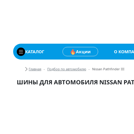
Купить автомобильны
КАТАЛОГ
Акции
О КОМП
Хлебные крошки
Главная
Подбор по автомобилю
Nissan Pathfinder III
ШИНЫ ДЛЯ АВТОМОБИЛЯ NISSAN PATH