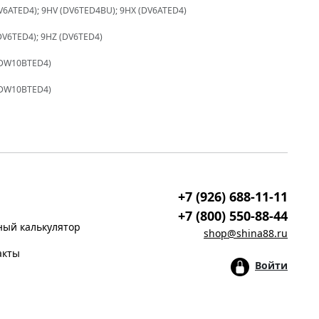
V6ATED4); 9HV (DV6TED4BU); 9HX (DV6ATED4)
DV6TED4); 9HZ (DV6TED4)
(DW10BTED4)
(DW10BTED4)
+7 (926) 688-11-11
+7 (800) 550-88-44
ый калькулятор
shop@shina88.ru
акты
Войти