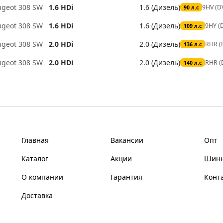
ugeot 308 SW
1.6 HDi
1.6 (Дизель)
9HV (D
90 л.с
ugeot 308 SW
1.6 HDi
1.6 (Дизель)
9HY (
109 л.с
ugeot 308 SW
2.0 HDi
2.0 (Дизель)
RHR 
136 л.с
ugeot 308 SW
2.0 HDi
2.0 (Дизель)
RHR 
140 л.с
Главная
Вакансии
Опт
Каталог
Акции
Шинн
О компании
Гарантия
Конт
Доставка