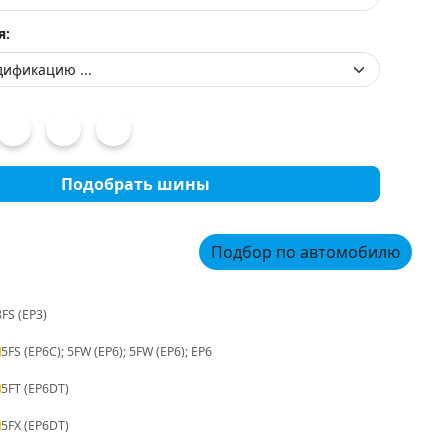
я:
Подобрать шины
Подбор по автомобилю
8FS (EP3)
5FS (EP6C); 5FW (EP6); 5FW (EP6); EP6
5FT (EP6DT)
5FX (EP6DT)