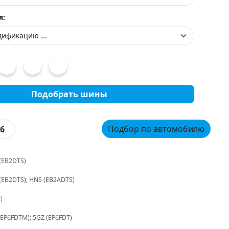
я:
Подобрать шины
Подбор по автомобилю
6
(EB2DTS)
(EB2DTS); HNS (EB2ADTS)
C)
(EP6FDTM); 5GZ (EP6FDT)