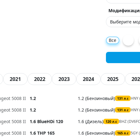
Модификаци
Все
2021
2022
2023
2024
2025
202
geot 5008 II
1.2
1.2 (Бензиновый)
HNY 
131 л.с
geot 5008 II
1.2
1.2 (Бензиновый)
HNY 
131 л.с
geot 5008 II
1.6 BlueHDi 120
1.6 (Дизель)
BHZ (DV6F
120 л.с
geot 5008 II
1.6 THP 165
1.6 (Бензиновый)
5GY 
165 л.с