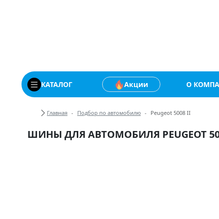
Купить автомобильны
КАТАЛОГ
Акции
О КОМП
Хлебные крошки
Главная
Подбор по автомобилю
Peugeot 5008 II
ШИНЫ ДЛЯ АВТОМОБИЛЯ PEUGEOT 500