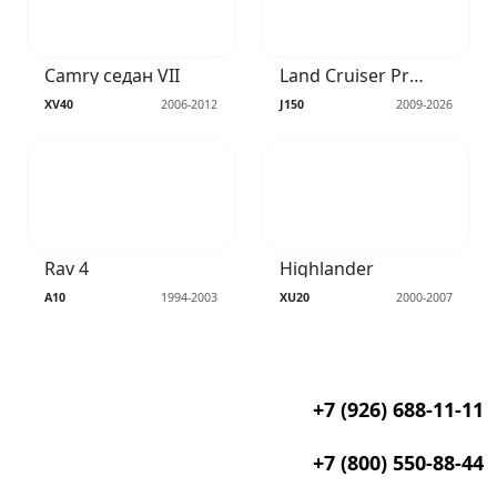
Camry седан VII
Land Cruiser Prado IV
XV40
2006-2012
J150
2009-2026
Rav 4
Highlander
A10
1994-2003
XU20
2000-2007
+7 (926) 688-11-11
+7 (800) 550-88-44