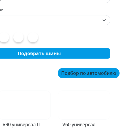
я:
Подобрать шины
Подбор по автомобилю
V90 универсал II
V60 универсал