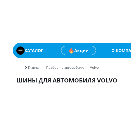
Купить автомобильны
КАТАЛОГ
Акции
О КОМП
Хлебные крошки
Главная
Подбор по автомобилю
Volvo
ШИНЫ ДЛЯ АВТОМОБИЛЯ VOLVO