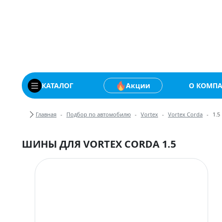
Купить автомобильны
КАТАЛОГ
Акции
О КОМП
Хлебные крошки
Главная
Подбор по автомобилю
Vortex
Vortex Corda
1.5
ШИНЫ ДЛЯ VORTEX CORDA 1.5