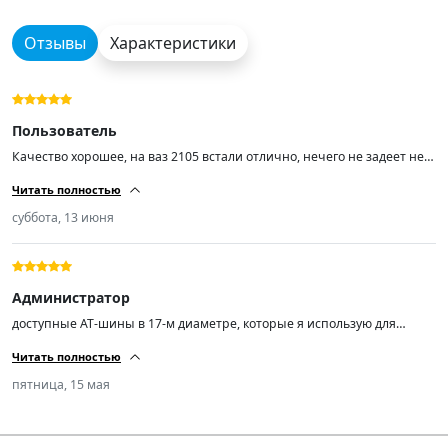
Отзывы
Характеристики
Пользователь
Качество хорошее, на ваз 2105 встали отлично, нечего не задеет не
шоркает. езжу уже месяц мне понравилось, по грязи едите отлично
Читать полностью
суббота, 13 июня
Администратор
доступные АТ-шины в 17-м диаметре, которые я использую для
регулярных поездок по грунтовке. Отлично тянут в грязи и
Читать полностью
глинистых участках. На асфальте после 100 км/ч довольно шумные,
напоминают шиповку. Балансировка проходит без проблем, на
пятница, 15 мая
мокрой дороге устойчивы до 110 км/ч. на легком морозе не дубеют,
что подтверждает их позиционирование как всесезонных.