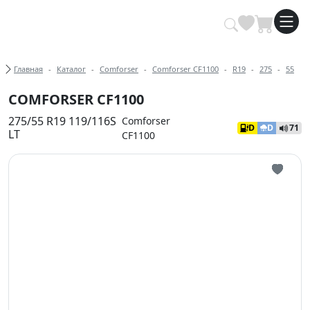
Купить автомобильные шины опт
Хлебные крошки
Главная
Каталог
Comforser
Comforser CF1100
R19
275
55
COMFORSER CF1100
275/55 R19 119/116S
Comforser
D
D
71
LT
CF1100
Иконка 
Иконка 
Иконка 
Иконка 
Иконка 
Иконка 