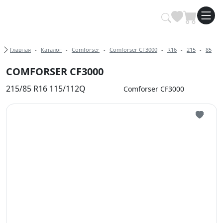
Купить автомобильные шины опт
Хлебные крошки
Главная
Каталог
Comforser
Comforser CF3000
R16
215
85
COMFORSER CF3000
215/85 R16 115/112Q
Comforser CF3000
Иконка 
Иконка 
Иконка 
Иконка 
Иконка 
Иконка 