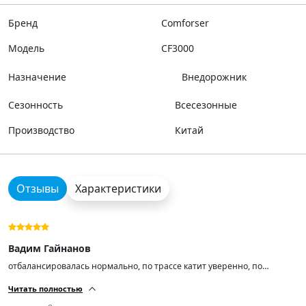
Бренд
Comforser
Модель
CF3000
Назначение
Внедорожник
Сезонность
Всесезонные
Производство
Китай
Отзывы
Характеристики
Вадим Гайнанов
отбалансировалась нормально, по трассе катит уверенно, по
бездорожью показала себя отлично. мягкая, не шумная. Я очень
Читать полностью
доволен. Спасибо продавцам!👍💪🤝