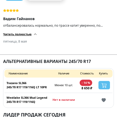
Вадим Гайнанов
отбалансировалась нормально, по трассе катит уверенно, по
бездорожью показала себя отлично. мягкая, не шумная. Я очень
Читать полностью
доволен. Спасибо продавцам!👍💪🤝
пятница, 8 мая
АЛЬТЕРНАТИВНЫЕ ВАРИАНТЫ 245/70 R17
Наименование
Наличие
Стоимость
Купить
- 14 %
Trazano SL366
Менее 10 шт.
245/70 R17 119/116Q LT 10PR
8 650 ₽
Westlake SL366 Mud Legend
Нет в наличии
245/70 R17 119/116Q
ЛИДЕР ПРОДАЖ СЕГОДНЯ