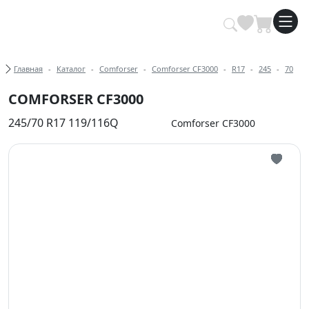
Купить автомобильные шины опт
Хлебные крошки
Главная
Каталог
Comforser
Comforser CF3000
R17
245
70
COMFORSER CF3000
245/70 R17 119/116Q
Comforser CF3000
Иконка 
Иконка 
Иконка 
Иконка 
Иконка 
Иконка 