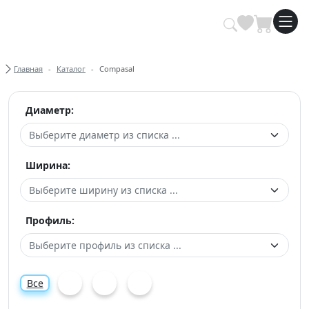
Купить автомобильные шины опт
Хлебные крошки
Главная
Каталог
Compasal
Диаметр:
Ширина:
Профиль:
Все