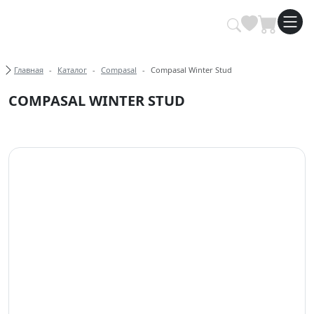
Купить автомобильные шины опт
Хлебные крошки
Главная
Каталог
Compasal
Compasal Winter Stud
COMPASAL WINTER STUD