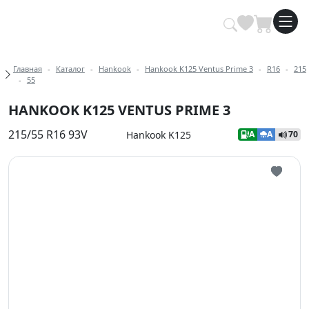
Купить автомобильные шины опт
Хлебные крошки
Главная
Каталог
Hankook
Hankook K125 Ventus Prime 3
R16
215
55
HANKOOK K125 VENTUS PRIME 3
215/55 R16 93V
Hankook K125
A
A
70
Иконка 
Иконка 
Иконка 