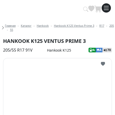
Купить автомобильные шины опт
Хлебные крошки
Главная
Каталог
Hankook
Hankook K125 Ventus Prime 3
R17
205
55
HANKOOK K125 VENTUS PRIME 3
205/55 R17 91V
Hankook K125
A
A
70
Иконка 
Иконка 
Иконка 