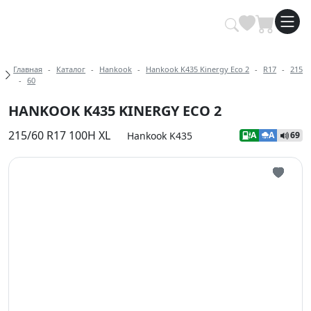
Купить автомобильные шины опт
Хлебные крошки
Главная
Каталог
Hankook
Hankook K435 Kinergy Eco 2
R17
215
60
HANKOOK K435 KINERGY ECO 2
215/60 R17 100H XL
Hankook K435
A
A
69
Иконка 
Иконка 
Иконка 
Иконка 
Иконка 
Иконка 
Иконка 