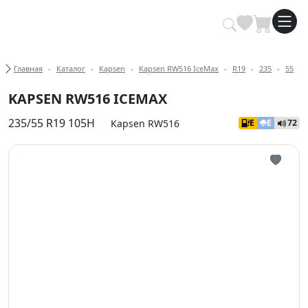
Купить автомобильные шины опт
Хлебные крошки
Главная
Каталог
Kapsen
Kapsen RW516 IceMax
R19
235
55
KAPSEN RW516 ICEMAX
235/55 R19 105H
Kapsen RW516
E
E
72
Иконка 
Иконка 
Иконка 
Иконка 
Иконка 
Иконка 