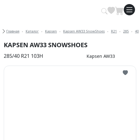
Купить автомобильные шины опт
Хлебные крошки
Главная
Каталог
Kapsen
Kapsen AW33 SnowShoes
R21
285
40
KAPSEN AW33 SNOWSHOES
285/40 R21 103H
Kapsen AW33
Иконка 
Иконка 
Иконка 
Иконка 
Иконка 
Иконка 
Иконка 
Иконка 