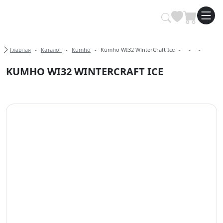
Купить автомобильные шины опт
Хлебные крошки
Главная
Каталог
Kumho
Kumho WI32 WinterCraft Ice
KUMHO WI32 WINTERCRAFT ICE