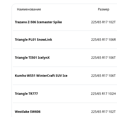
Наименование
Размер
Trazano Z-506 Icemaster Spike
225/65 R17 102T
Triangle PL01 SnowLink
225/65 R17 106R
Triangle TI501 IcelynX
225/65 R17 106T
Kumho WS51 WinterCraft SUV Ice
225/65 R17 106T
Triangle TR777
225/65 R17 102H
Westlake SW606
225/65 R17 102T