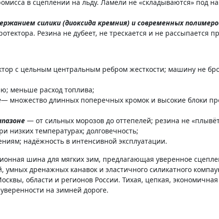
омисса в сцеплении на льду. Ламели не «складываются» под на
ержанием силики (диоксида кремния) и современных полимер
отектора. Резина не дубеет, не трескается и не рассыпается п
тор с цельным центральным ребром жесткости; машину не брос
ю; меньше расход топлива;
е
— множество длинных поперечных кромок и высокие блоки пр
апазоне
— от сильных морозов до оттепелей; резина не «плывё
ри низких температурах; долговечность;
ениям; надёжность в интенсивной эксплуатации.
онная шина для мягких зим, предлагающая уверенное сцеплени
ей, умных дренажных канавок и эластичного силикатного комп
сквы, области и регионов России. Тихая, цепкая, экономичная
 уверенности на зимней дороге.