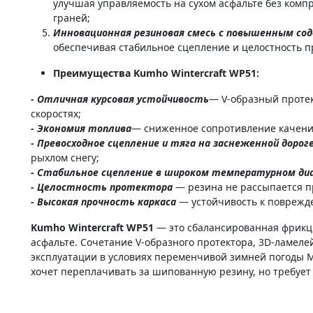
улучшая управляемость на сухом асфальте без компр
граней;
Инновационная резиновая смесь с повышенным сод
обеспечивая стабильное сцепление и целостность пр
Преимущества Kumho Wintercraft WP51:
- Отличная курсовая устойчивость
— V-образный протек
скоростях;
- Экономия топлива
— сниженное сопротивление качени
- Превосходное сцепление и тяга на заснеженной дорог
рыхлом снегу;
- Стабильное сцепление в широком температурном ди
- Целостность протектора
— резина не рассыпается п
- Высокая прочность каркаса
— устойчивость к поврежд
Kumho Wintercraft WP51
— это сбалансированная фрикци
асфальте. Сочетание V-образного протектора, 3D-ламел
эксплуатации в условиях переменчивой зимней погоды Мо
хочет переплачивать за шипованную резину, но требует