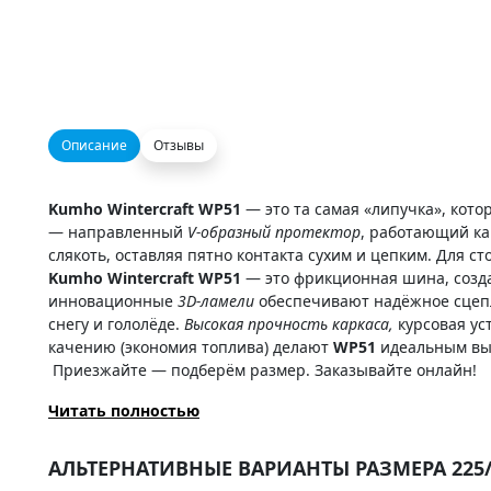
Описание
Отзывы
Kumho Wintercraft WP51
— это та самая «липучка», кот
— направленный
V-образный протектор
, работающий ка
слякоть, оставляя пятно контакта сухим и цепким. Для 
Kumho Wintercraft WP51
— это фрикционная шина, создан
инновационные
3D-ламели
обеспечивают надёжное сцепл
снегу и гололёде.
Высокая прочность каркаса,
курсовая ус
качению (экономия топлива) делают
WP51
идеальным выб
Приезжайте — подберём размер. Заказывайте онлайн!
Читать полностью
АЛЬТЕРНАТИВНЫЕ ВАРИАНТЫ РАЗМЕРА 225/