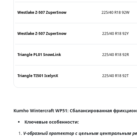
Westlake Z-507 ZuperSnow
225/40 R18 92W
Westlake Z-507 ZuperSnow
225/40 R18 92Y
Triangle PL01 SnowLink
225/40 R18 92R
Triangle TI501 IcelynX
225/40 R18 92T
Kumho Wintercraft WP51: Сбалансированная фрикцио
Ключевые особенности:
V-образный протектор с цельным центральным 