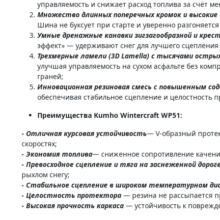
управляемость и снижает расход топлива за счёт 
Множество длинных поперечных кромок и высокие
Шина не буксует при старте и уверенно разгоняется
Умные дренажные канавки зигзагообразной и крес
эффект» — удерживают снег для лучшего сцепления 
Трехмерные ламели (3D Lamella) с тысячами остры
улучшая управляемость на сухом асфальте без компр
граней;
Инновационная резиновая смесь с повышенным сод
обеспечивая стабильное сцепление и целостность пр
Преимущества Kumho Wintercraft WP51:
- Отличная курсовая устойчивость
— V-образный протек
скоростях;
- Экономия топлива
— сниженное сопротивление качени
- Превосходное сцепление и тяга на заснеженной дорог
рыхлом снегу;
- Стабильное сцепление в широком температурном ди
- Целостность протектора
— резина не рассыпается п
- Высокая прочность каркаса
— устойчивость к поврежд