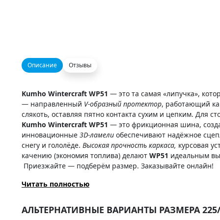
Описание
Отзывы
Kumho Wintercraft WP51
— это та самая «липучка», кот
— направленный
V-образный протектор
, работающий ка
слякоть, оставляя пятно контакта сухим и цепким. Для 
Kumho Wintercraft WP51
— это фрикционная шина, создан
инновационные
3D-ламели
обеспечивают надёжное сцепл
снегу и гололёде.
Высокая прочность каркаса,
курсовая ус
качению (экономия топлива) делают
WP51
идеальным выб
Приезжайте — подберём размер. Заказывайте онлайн!
Читать полностью
АЛЬТЕРНАТИВНЫЕ ВАРИАНТЫ РАЗМЕРА 225/