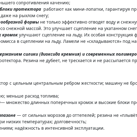
меньшего сопротивления качению;
 блоки протектора
работают как мини-лопатки, гарантируя пр
 даже на рыхлом снегу;
тообразной формы
не только эффективно отводят воду и снежну
со снежной массой. Это улучшает сцепление на укатанном сне
х кромок
улучшают сцепление на льду. Их особая конструкция 
омисса в сцеплении на льду. Ламели не «складываются» под на
ержанием силики (диоксида кремния) и современных полимер
отектора. Резина не дубеет, не трескается и не рассыпается п
тор с цельным центральным ребром жесткости; машину не брос
ю; меньше расход топлива;
е
— множество длинных поперечных кромок и высокие блоки пр
апазоне
— от сильных морозов до оттепелей; резина не «плывё
ри низких температурах; долговечность;
ениям; надёжность в интенсивной эксплуатации.