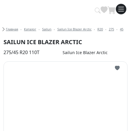
Купить автомобильные шины опт
Хлебные крошки
Главная
Каталог
Sailun
Sailun Ice Blazer Arctic
R20
275
45
SAILUN ICE BLAZER ARCTIC
275/45 R20 110T
Sailun Ice Blazer Arctic
Иконка 
Иконка 
Иконка 
Иконка 
Иконка 