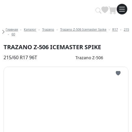
Купить автомобильные шины опт
Хлебные крошки
Главная
Каталог
Trazano
Trazano Z-506 Icemaster Spike
R17
215
60
TRAZANO Z-506 ICEMASTER SPIKE
215/60 R17 96T
Trazano Z-506
Иконка 
Иконка 
Иконка 
Иконка 
Иконка 
Иконка 