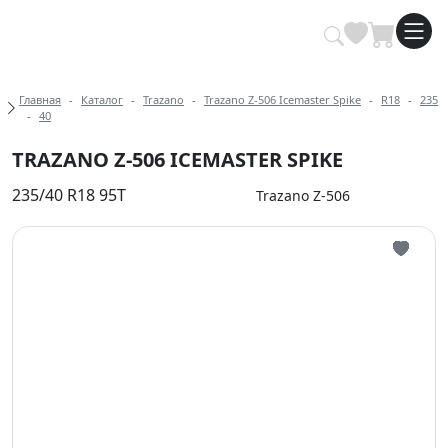
Купить автомобильные шины опт
Хлебные крошки
Главная
Каталог
Trazano
Trazano Z-506 Icemaster Spike
R18
235
40
TRAZANO Z-506 ICEMASTER SPIKE
235/40 R18 95T
Trazano Z-506
Иконка 
Иконка 
Иконка 
Иконка 
Иконка 
Иконка 