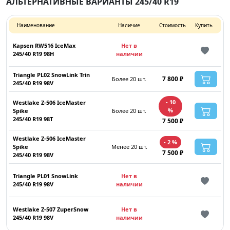
АЛЬТЕРНАТИВНЫЕ ВАРИАНТЫ 245/40 R19
Наименование
Наличие
Стоимость
Купить
Kapsen RW516 IceMax
Нет в
245/40 R19 98H
наличии
Triangle PL02 SnowLink Trin
7 800 ₽
Более 20 шт.
245/40 R19 98V
- 10
Westlake Z-506 IceMaster
%
Spike
Более 20 шт.
245/40 R19 98T
7 500 ₽
Westlake Z-506 IceMaster
- 2 %
Spike
Менее 20 шт.
7 500 ₽
245/40 R19 98V
Triangle PL01 SnowLink
Нет в
245/40 R19 98V
наличии
Westlake Z-507 ZuperSnow
Нет в
245/40 R19 98V
наличии