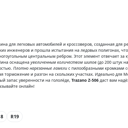
ина для легковых автомобилей и кроссоверов, созданная для р
ких инженеров и прошла испытания на ледовых полигонах, что
гоугольным центральным ребром. Этот элемент отвечает за ку
 Шина оснащена
увеличенным количеством шипов
(до 200 штук 
остью.
Плотно нарезанные ламели
с пилообразными кромками с
я торможение и разгон на скользких участках. Идеально для М
ный запас уверенности на гололёде,
Trazano Z-506
даст вам над
азывайте онлайн!
18
R19