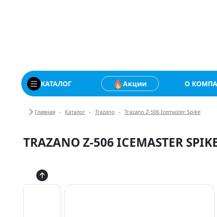
Купить автомобильны
КАТАЛОГ
Акции
О КОМП
Хлебные крошки
Главная
Каталог
Trazano
Trazano Z-506 Icemaster Spike
TRAZANO Z-506 ICEMASTER SPIK