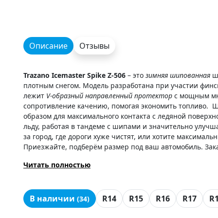
Описание
Отзывы
Trazano Icemaster Spike Z-506
– это
зимняя шипованная
ш
плотным снегом. Модель разработана при участии финс
лежит
V-образный направленный протектор
с мощным мно
сопротивление качению, помогая экономить топливо.
образом для максимального контакта с ледяной поверхн
льду, работая в тандеме с шипами и значительно улучша
за город, где дороги хуже чистят, или хотите максималь
Приезжайте, подберём размер под ваш автомобиль. Зак
Читать полностью
В наличии
R14
R15
R16
R17
R
(34)