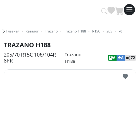
Купить автомобильные шины опт
Хлебные крошки
Главная
Каталог
Trazano
Trazano H188
R15C
205
70
TRAZANO H188
205/70 R15C 106/104R
Trazano
A
A
72
8PR
H188
Иконка 
Иконка 
Иконка 