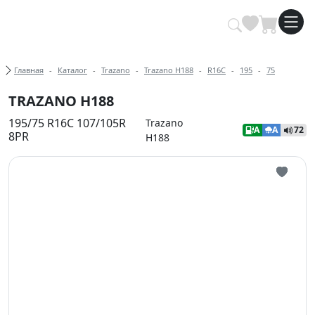
Купить автомобильные шины опт
Хлебные крошки
Главная
Каталог
Trazano
Trazano H188
R16C
195
75
TRAZANO H188
195/75 R16C 107/105R
Trazano
A
A
72
8PR
H188
Иконка 
Иконка 
Иконка 