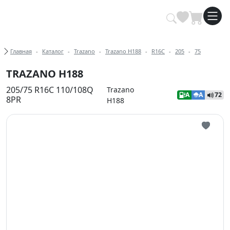
Купить автомобильные шины опт
Хлебные крошки
Главная
Каталог
Trazano
Trazano H188
R16C
205
75
TRAZANO H188
205/75 R16C 110/108Q
Trazano
A
A
72
8PR
H188
Иконка 
Иконка 
Иконка 