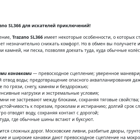
ano SL366 для искателей приключений!
ение,
Trazano SL366
имеет некоторые особенности, о которых с
ет незначительно снижать комфорт. Но в обмен вы получаете 
и камней, ни песка, позволяя доехать туда, куда обычные колёс
кими канавками
— превосходное сцепление; уверенное маневри
отвод воды; предотвращение опасного аквапланирования даж
 по грязи, снегу, камням и бездорожью;
нсивные нагрузки и экстремальные условия;
мни не застревают между блоками, сохраняя тяговые свойства;
стойчивость к порезам, проколам и истиранию; долгий срок с
о отводят воду, сохраняя контакт с дорогой;
туда, где обычные шины встают и буксуют.
оится сложных дорог. Московские ливни, разбитые дворы, грун
окие и широкие канавки дают превосходное сцепление на мокро