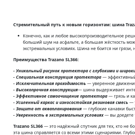
Стремительный путь к новым горизонтам: шина Traz
Конечно, как и любое высокопроизводительное реш
больший шум на асфальте, а большая жёсткость мож
экстремальных условиях. Шина не боится ни грязи, н
Преимущества Trazano SL366:
- Уникальный рисунок протектора с глубокими и широ
- Специальная конструкция протектора
— эффективный 
- Исключительная проходимость
— уверенное движение
- Высокопрочная конструкция
— шина выдерживает инте
- Эффективное самоочищение протектора
— грязь и ка
- Усиленный каркас и износостойкая резиновая смесь
— у
- Защита от аквапланирования
— глубокие канавки быстр
- Уверенность в экстремальных условиях
— вы доедете 
Trazano SL366
— это надёжный спутник для тех, кто не б
эта шина справляется со всеми этими сценариями. Глуб