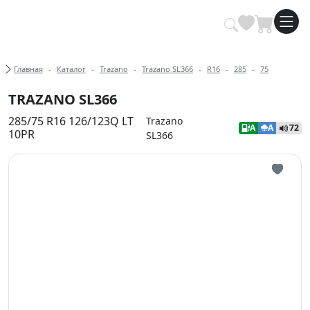
Купить автомобильные шины опт
Хлебные крошки
Главная
Каталог
Trazano
Trazano SL366
R16
285
75
TRAZANO SL366
285/75 R16 126/123Q LT
Trazano
A
A
72
10PR
SL366
Иконка 
Иконка 
Иконка 
Иконка 
Иконка 
Иконка 
Иконка 