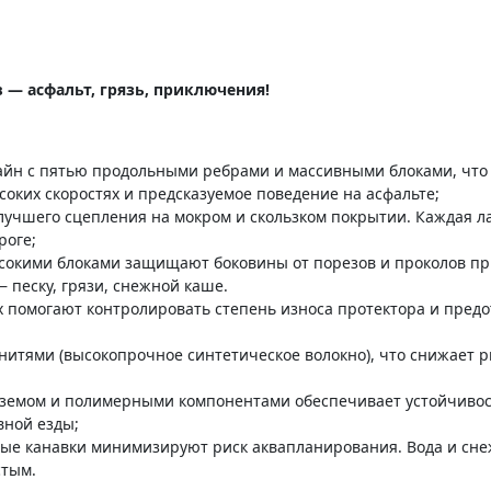
в — асфальт, грязь, приключения!
н с пятью продольными ребрами и массивными блоками, что у
соких скоростях и предсказуемое поведение на асфальте;
чшего сцепления на мокром и скользком покрытии. Каждая ла
роге;
сокими блоками защищают боковины от порезов и проколов при
песку, грязи, снежной каше.
х помогают контролировать степень износа протектора и пред
итями (высокопрочное синтетическое волокно), что снижает р
земом и полимерными компонентами обеспечивает устойчивост
вной езды;
ные канавки минимизируют риск аквапланирования. Вода и сне
стым.