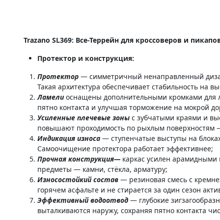
Trazano SL369: Все-Террейн для кроссоверов и пикапо
Протектор и конструкция:
Протектор
— симметричный ненаправленный дизай
Такая архитектура обеспечивает стабильность на вы
Ламели
оснащены дополнительными кромками для лу
пятно контакта и улучшая торможение на мокрой до
Усиленные плечевые зоны
с зубчатыми краями и вы
повышают проходимость по рыхлым поверхностям — 
Индикация износа
— ступенчатые выступы на блока
Самоочищение протектора работает эффективнее;
Прочная конструкция—
каркас усилен арамидными н
предметы — камни, стёкла, арматуру;
Износостойкий состав
— резиновая смесь с кремне
горячем асфальте и не стирается за один сезон акти
Эффективный водоотвод
— глубокие зигзагообраз
выталкиваются наружу, сохраняя пятно контакта чи