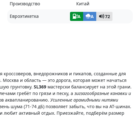
Производство
Китай
Евроэтикетка
A
A
72
я кроссоверов, внедорожников и пикапов, созданные для
. Москва и область — это дорога, которая может начаться
шую грунтовку.
SL369
мастерски балансирует на этой грани.
ечами гребёт по грязи и песку, а
зигзагообразные канавки и
сов аквапланированию.
Усиленные арамидными нитями
ень шума (71-74 дБ) позволяет забыть, что вы на AT-шинах.
м и любит активный отдых. Приезжайте, подберём размер