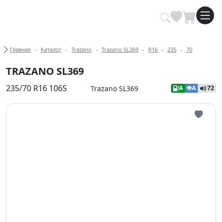
Купить автомобильные шины опт
Хлебные крошки
Главная
Каталог
Trazano
Trazano SL369
R16
235
70
TRAZANO SL369
235/70 R16 106S
Trazano SL369
A
A
72
Иконка 
Иконка 
Иконка 
Иконка 
Иконка 
Иконка 
Иконка 
Иконка 