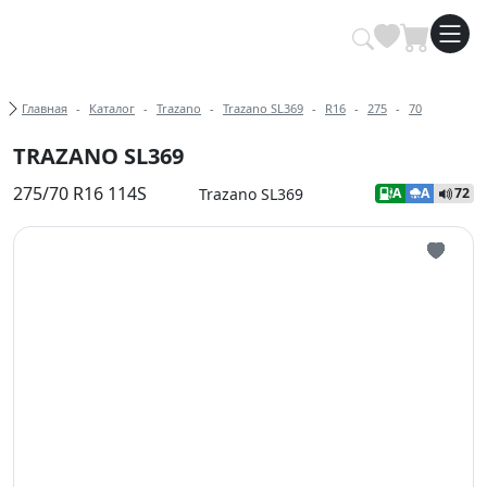
Купить автомобильные шины опт
Хлебные крошки
Главная
Каталог
Trazano
Trazano SL369
R16
275
70
TRAZANO SL369
275/70 R16 114S
Trazano SL369
A
A
72
Иконка 
Иконка 
Иконка 
Иконка 
Иконка 
Иконка 
Иконка 
Иконка 