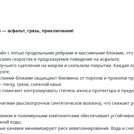
в — асфальт, грязь, приключения!
н с пятью продольными ребрами и массивными блоками, что у
соких скоростях и предсказуемое поведение на асфальте;
чшего сцепления на мокром и скользком покрытии. Каждая ла
роге;
сокими блоками защищают боковины от порезов и проколов при
песку, грязи, снежной каше.
х помогают контролировать степень износа протектора и пред
итями (высокопрочное синтетическое волокно), что снижает р
земом и полимерными компонентами обеспечивает устойчивост
вной езды;
ные канавки минимизируют риск аквапланирования. Вода и сне