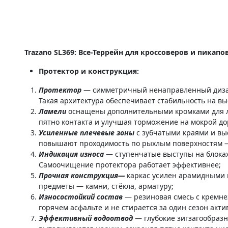
Trazano SL369: Все-Террейн для кроссоверов и пикапо
Протектор и конструкция:
Протектор
— симметричный ненаправленный дизай
Такая архитектура обеспечивает стабильность на вы
Ламели
оснащены дополнительными кромками для лу
пятно контакта и улучшая торможение на мокрой до
Усиленные плечевые зоны
с зубчатыми краями и вы
повышают проходимость по рыхлым поверхностям — 
Индикация износа
— ступенчатые выступы на блока
Самоочищение протектора работает эффективнее;
Прочная конструкция—
каркас усилен арамидными н
предметы — камни, стёкла, арматуру;
Износостойкий состав
— резиновая смесь с кремне
горячем асфальте и не стирается за один сезон акти
Эффективный водоотвод
— глубокие зигзагообраз