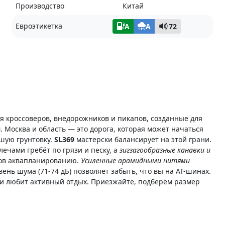
Производство
Китай
Евроэтикетка
A
A
72
я кроссоверов, внедорожников и пикапов, созданные для
. Москва и область — это дорога, которая может начаться
шую грунтовку.
SL369
мастерски балансирует на этой грани.
ечами гребёт по грязи и песку, а
зигзагообразные канавки и
сов аквапланированию.
Усиленные арамидными нитями
ень шума (71-74 дБ) позволяет забыть, что вы на AT-шинах.
м и любит активный отдых. Приезжайте, подберём размер