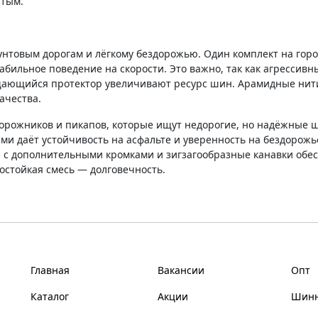
стым.
унтовым дорогам и лёгкому бездорожью. Один комплект на город
бильное поведение на скорости. Это важно, так как агрессивны
ающийся протектор увеличивают ресурс шин. Арамидные нити 
ачества.
орожников и пикапов, которые ищут недорогие, но надёжные ш
и даёт устойчивость на асфальте и уверенность на бездорожь
 дополнительными кромками и зигзагообразные канавки обес
остойкая смесь — долговечность.
Главная
Вакансии
Опт
Каталог
Акции
Шинн